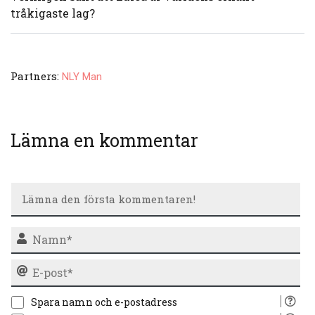
tråkigaste lag?
Partners:
NLY Man
Lämna en kommentar
N
E-
po
Spara namn och e-postadress