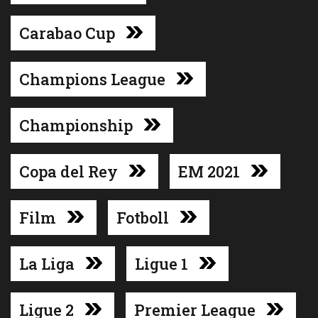
Carabao Cup
Champions League
Championship
Copa del Rey
EM 2021
Film
Fotboll
La Liga
Ligue 1
Ligue 2
Premier League