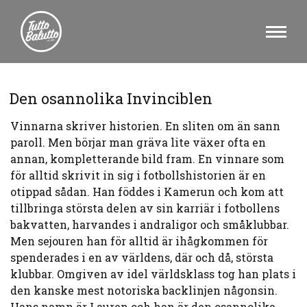
Den osannolika Invinciblen
Vinnarna skriver historien. En sliten om än sann
paroll. Men börjar man gräva lite växer ofta en
annan, kompletterande bild fram. En vinnare som
för alltid skrivit in sig i fotbollshistorien är en
otippad sådan. Han föddes i Kamerun och kom att
tillbringa största delen av sin karriär i fotbollens
bakvatten, harvandes i andraligor och småklubbar.
Men sejouren han för alltid är ihågkommen för
spenderades i en av världens, där och då, största
klubbar. Omgiven av idel världsklass tog han plats i
den kanske mest notoriska backlinjen någonsin.
Hans namn är Lauren och han är den osannolika