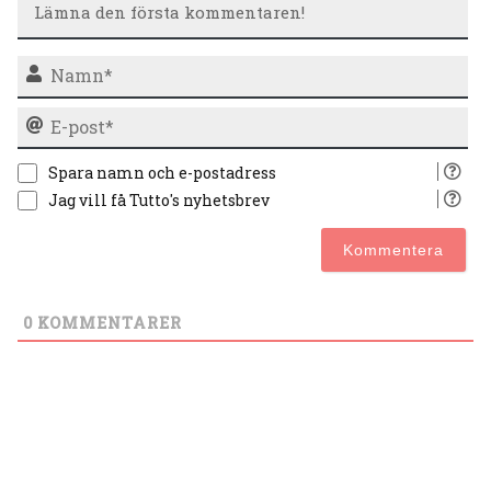
N
E-
po
Spara namn och e-postadress
Jag vill få Tutto's nyhetsbrev
0
KOMMENTARER