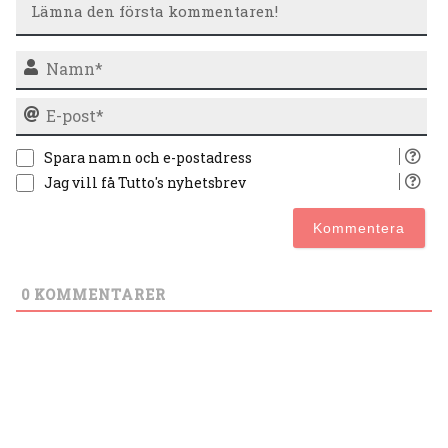
N
E-
po
Spara namn och e-postadress
Jag vill få Tutto's nyhetsbrev
0
KOMMENTARER