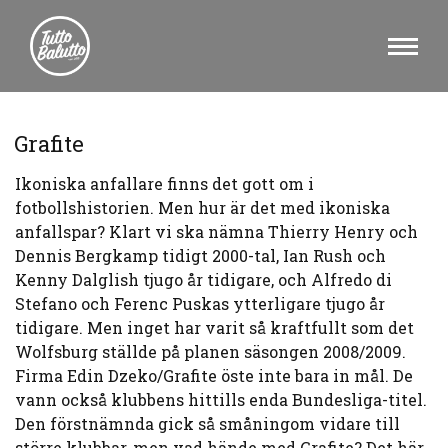
Grafite
Ikoniska anfallare finns det gott om i
fotbollshistorien. Men hur är det med ikoniska
anfallspar? Klart vi ska nämna Thierry Henry och
Dennis Bergkamp tidigt 2000-tal, Ian Rush och
Kenny Dalglish tjugo år tidigare, och Alfredo di
Stefano och Ferenc Puskas ytterligare tjugo år
tidigare. Men inget har varit så kraftfullt som det
Wolfsburg ställde på planen säsongen 2008/2009.
Firma Edin Dzeko/Grafite öste inte bara in mål. De
vann också klubbens hittills enda Bundesliga-titel.
Den förstnämnda gick så småningom vidare till
större klubbar, men vad hände med Grafite? Det här