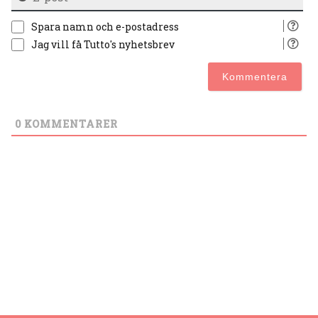
po
Spara namn och e-postadress
Jag vill få Tutto's nyhetsbrev
0
KOMMENTARER