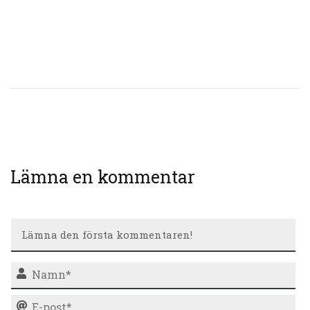
Lämna en kommentar
N
E-