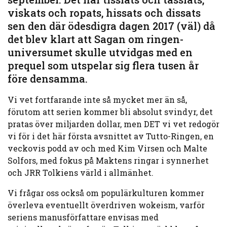
viskats och ropats, hissats och dissats
sen den där ödesdigra dagen 2017 (väl) då
det blev klart att Sagan om ringen-
universumet skulle utvidgas med en
prequel som utspelar sig flera tusen år
före densamma.
Vi vet fortfarande inte så mycket mer än så,
förutom att serien kommer bli absolut svindyr, det
pratas över miljarden dollar, men DET vi vet redogör
vi för i det här första avsnittet av Tutto-Ringen, en
veckovis podd av och med Kim Virsen och Malte
Solfors, med fokus på Maktens ringar i synnerhet
och JRR Tolkiens värld i allmänhet.
Vi frågar oss också om populärkulturen kommer
överleva eventuellt överdriven wokeism, varför
seriens manusförfattare envisas med