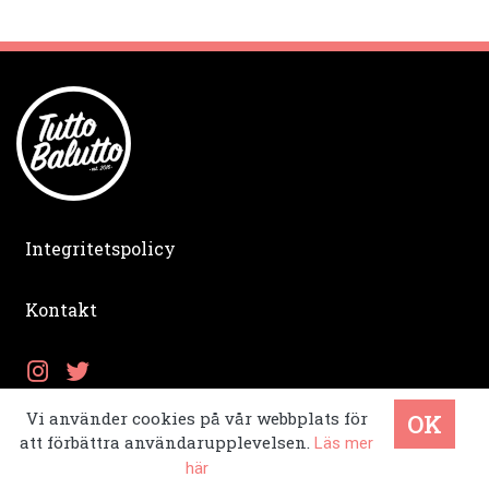
Integritetspolicy
Kontakt
Vi använder cookies på vår webbplats för
OK
att förbättra användarupplevelsen.
Läs mer
© Copyright 2026
här