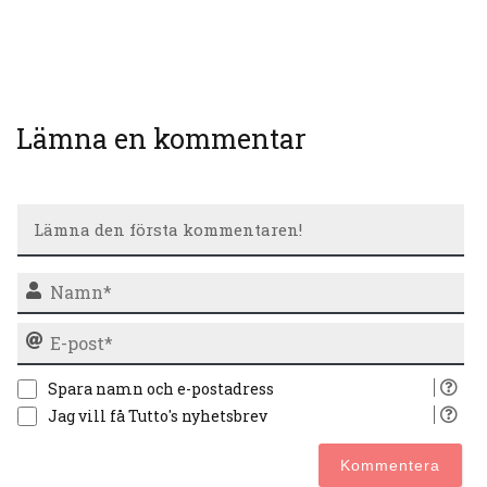
Lämna en kommentar
N
E-
po
Spara namn och e-postadress
Jag vill få Tutto's nyhetsbrev