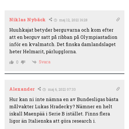
Niklas Nybäck
maj 12, 2021 16:28
Huuhkajat betyder berguvarna och kom efter
att en berguv satt på ribban på Olympiastadion
inför en kvalmatch. Det finska damlandslaget
heter Helmarit, pärlugglorna.
Svara
0
Alexander
maj 6, 2021 07:33
Hur kan ni inte nämna en av Bundesligas bästa
målvakter Lukas Hradecky? Nämner en helt
iskall Maenpää i Serie B istället. Finns flera
ligor än Italienska att göra research i.