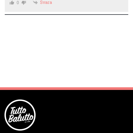
Svara
0