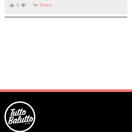
Svara
0