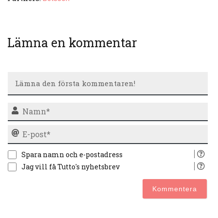
Lämna en kommentar
N
E-
po
Spara namn och e-postadress
Jag vill få Tutto's nyhetsbrev