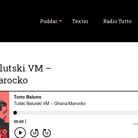
Poddar
Texter
Radio Tutto
Visa alla
lutski VM –
Tutto Balutto
arocko
Tutski Balutski
Tipslördag
Never Forget