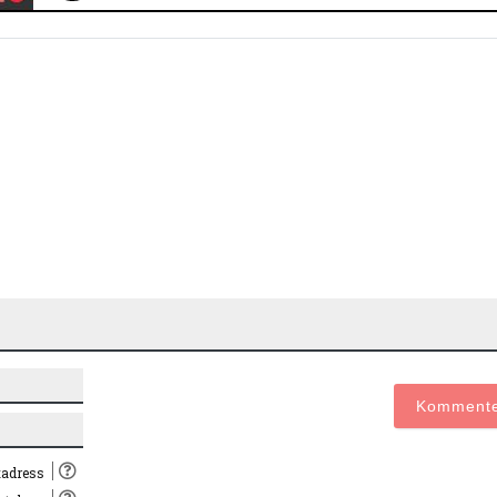
Namn*
E-
post*
tadress