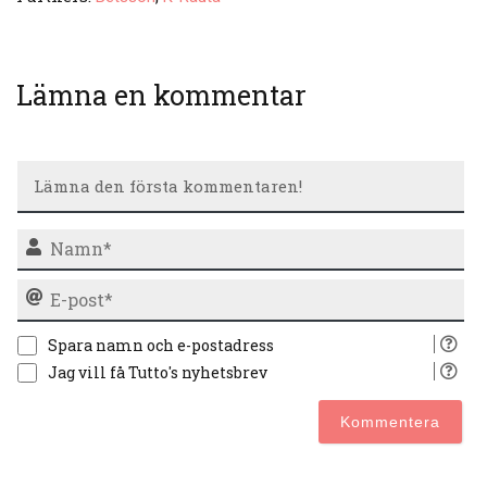
Lämna en kommentar
N
E-
po
Spara namn och e-postadress
Jag vill få Tutto's nyhetsbrev