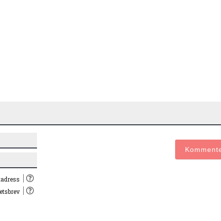
Namn*
E-
post*
tadress
hetsbrev