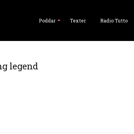
Poddar
Texter
Radio Tutto
Visa alla
ng legend
Tutto Balutto
Tutski Balutski
Tipslördag
Never Forget