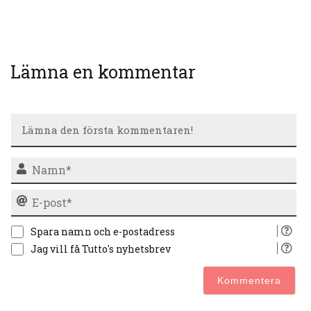
Lämna en kommentar
N
E-
po
Spara namn och e-postadress
Jag vill få Tutto's nyhetsbrev