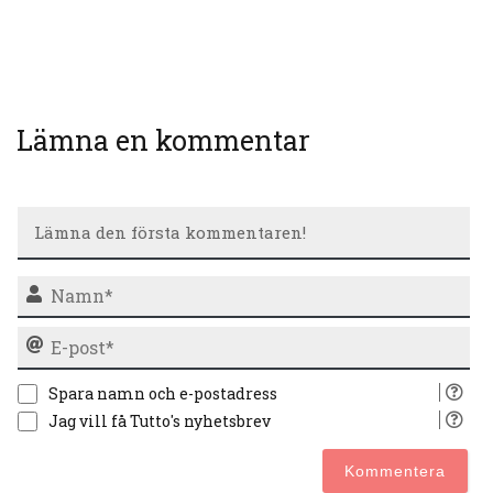
Lämna en kommentar
N
E-
po
Spara namn och e-postadress
Jag vill få Tutto's nyhetsbrev