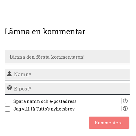
Lämna en kommentar
N
E-
po
Spara namn och e-postadress
Jag vill få Tutto's nyhetsbrev