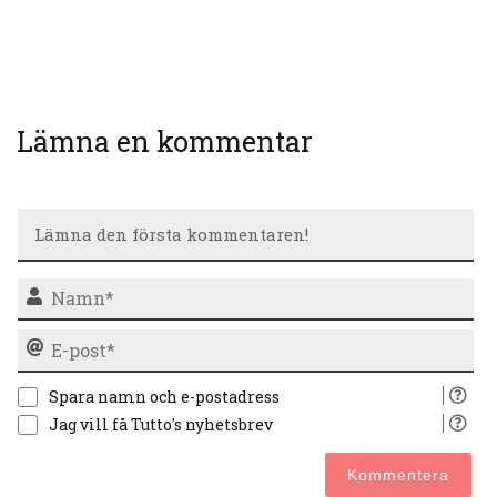
Lämna en kommentar
N
E-
po
Spara namn och e-postadress
Jag vill få Tutto's nyhetsbrev