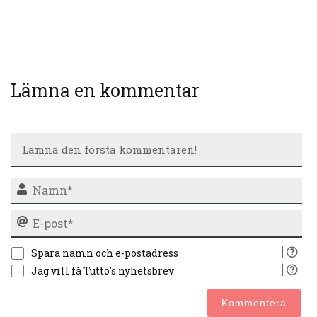
Lämna en kommentar
N
E-
po
Spara namn och e-postadress
Jag vill få Tutto's nyhetsbrev