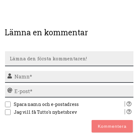
Lämna en kommentar
N
E-
po
Spara namn och e-postadress
Jag vill få Tutto's nyhetsbrev