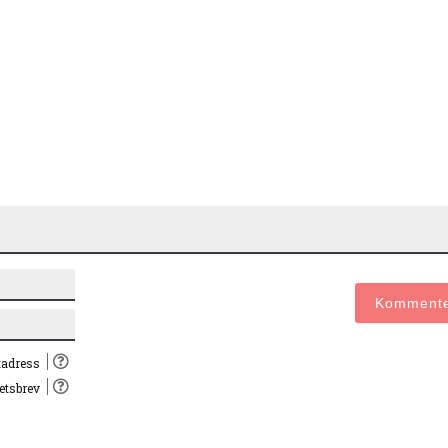
Namn*
E-
post*
tadress
hetsbrev