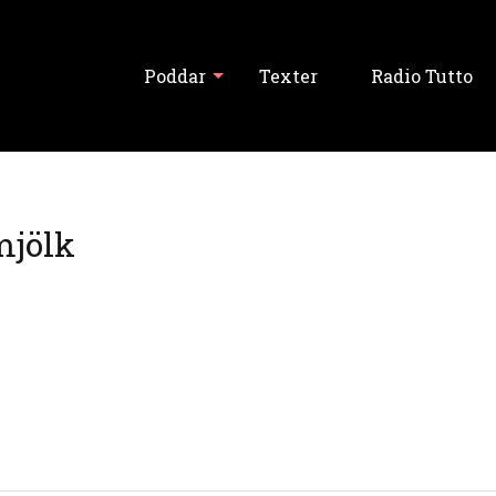
Poddar
Texter
Radio Tutto
Visa alla
mjölk
Tutto Balutto
Tutski Balutski
Tipslördag
Never Forget