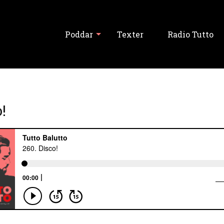
Poddar
Texter
Radio Tutto
Visa alla
!
Tutto Balutto
Tutski Balutski
Tipslördag
Never Forget