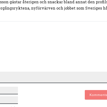
rsson gästar återigen och snackar bland annat den profil
rgångsryktena, nyförvärven och jobbet som Sveriges hå
Namn*
E-
post*