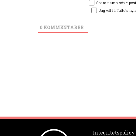
Spara namn och e-pos
Jag vill få Tutto's ny
0
KOMMENTARER
Integritetspolicy