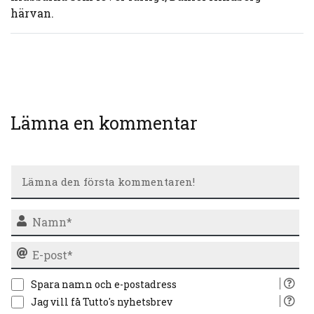
härvan.
Lämna en kommentar
N
E-
po
Spara namn och e-postadress
Jag vill få Tutto's nyhetsbrev