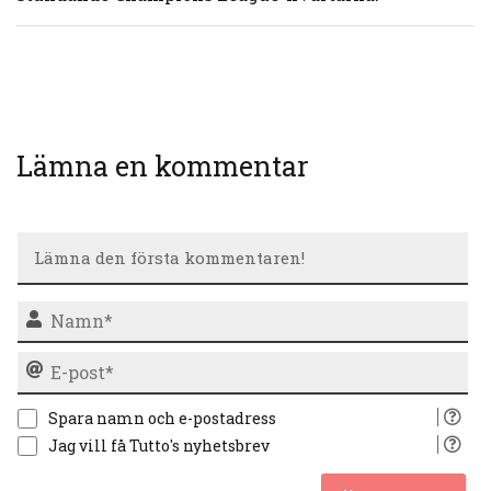
Lämna en kommentar
N
E-
po
Spara namn och e-postadress
Jag vill få Tutto's nyhetsbrev