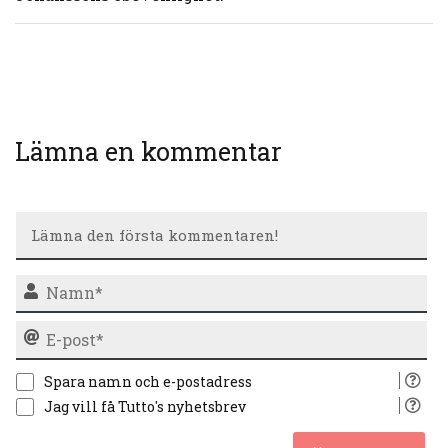
Lämna en kommentar
N
E-
po
Spara namn och e-postadress
Jag vill få Tutto's nyhetsbrev