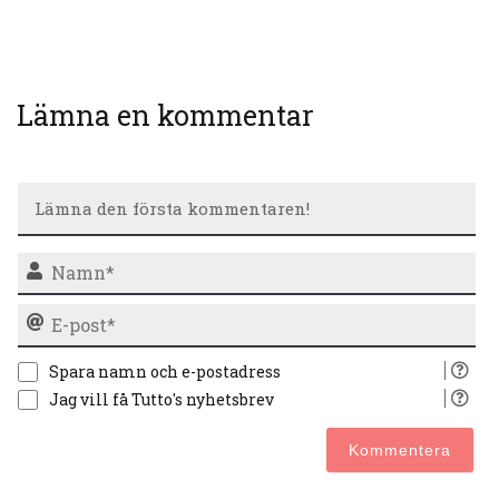
Lämna en kommentar
N
E-
po
Spara namn och e-postadress
Jag vill få Tutto's nyhetsbrev