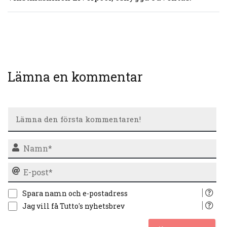
Lämna en kommentar
N
E-
po
Spara namn och e-postadress
Jag vill få Tutto's nyhetsbrev