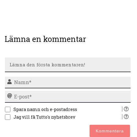
Lämna en kommentar
N
E-
po
Spara namn och e-postadress
Jag vill få Tutto's nyhetsbrev