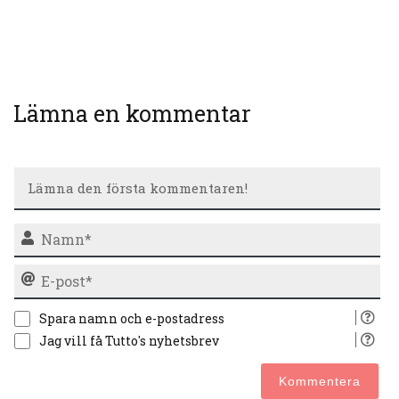
Lämna en kommentar
N
E-
po
Spara namn och e-postadress
Jag vill få Tutto's nyhetsbrev