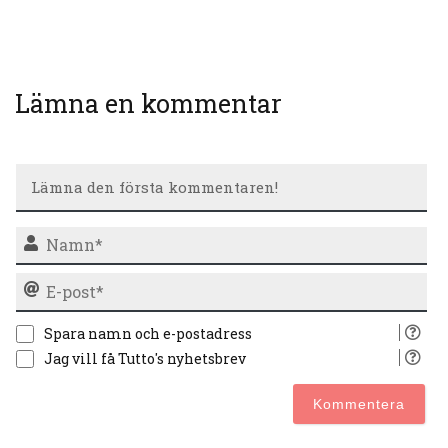
Lämna en kommentar
N
E-
po
Spara namn och e-postadress
Jag vill få Tutto's nyhetsbrev