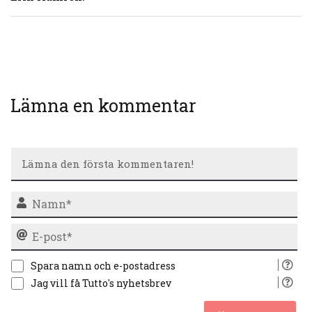
Lämna en kommentar
N
E-
po
Spara namn och e-postadress
Jag vill få Tutto's nyhetsbrev