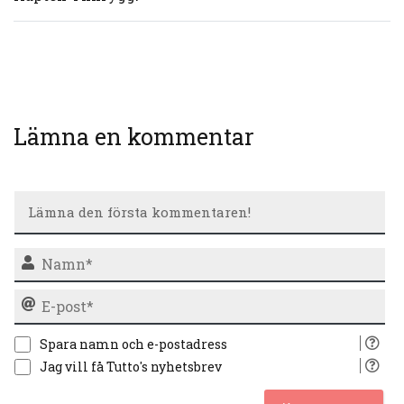
Lämna en kommentar
N
E-
po
Spara namn och e-postadress
Jag vill få Tutto's nyhetsbrev