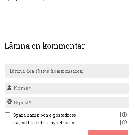
Lämna en kommentar
N
E-
po
Spara namn och e-postadress
Jag vill få Tutto's nyhetsbrev