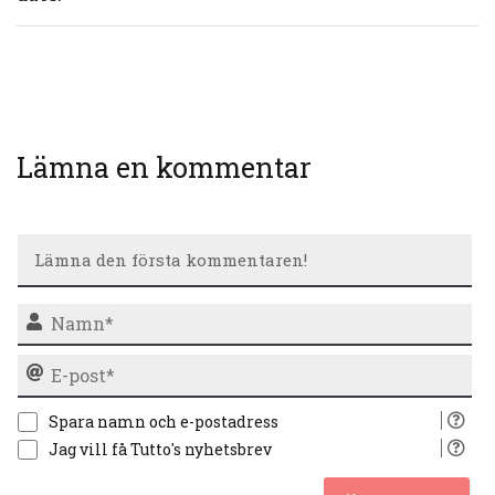
Lämna en kommentar
N
E-
po
Spara namn och e-postadress
Jag vill få Tutto's nyhetsbrev