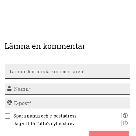
Lämna en kommentar
N
E-
po
Spara namn och e-postadress
Jag vill få Tutto's nyhetsbrev