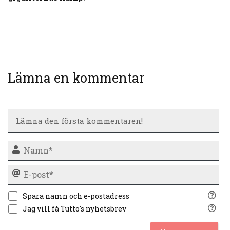
Lämna en kommentar
N
E-
po
Spara namn och e-postadress
Jag vill få Tutto's nyhetsbrev