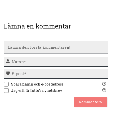
Lämna en kommentar
N
E-
po
Spara namn och e-postadress
Jag vill få Tutto's nyhetsbrev