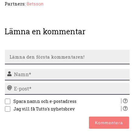
Partners:
Betsson
Lämna en kommentar
N
E-
po
Spara namn och e-postadress
Jag vill få Tutto's nyhetsbrev