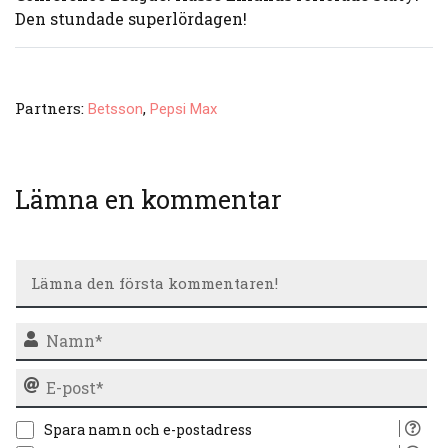
Den stundade superlördagen!
Partners:
,
Betsson
Pepsi Max
Lämna en kommentar
N
E-
po
Spara namn och e-postadress