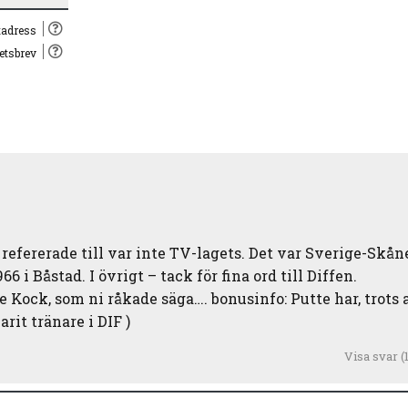
post*
tadress
hetsbrev
efererade till var inte TV-lagets. Det var Sverige-Skåne
 i Båstad. I övrigt – tack för fina ord till Diffen.
 Kock, som ni råkade säga…. bonusinfo: Putte har, trots 
rit tränare i DIF )
Visa svar
(1