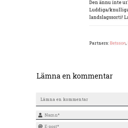
Den ännu inte u
Luddiga/knulliga
landslagssorti! 
Partners:
,
Betsson
Lämna en kommentar