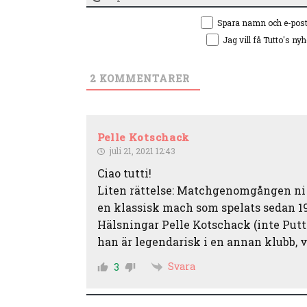
Spara namn och e-pos
Jag vill få Tutto's ny
2
KOMMENTARER
Pelle Kotschack
juli 21, 2021 12:43
Ciao tutti!
Liten rättelse: Matchgenomgången ni r
en klassisk mach som spelats sedan 1966
Hälsningar Pelle Kotschack (inte Putte
han är legendarisk i en annan klubb, va
Svara
3