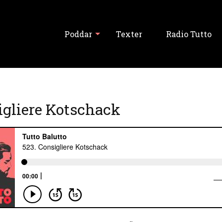
Poddar
Texter
Radio Tutto
Visa alla
igliere Kotschack
Tutto Balutto
Tutski Balutski
Tipslördag
Never Forget