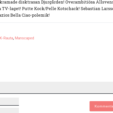
rkramade disktrasan Djurgården! Överambitiösa Allsven
 TV-laget! Putte Kock/Pelle Kotschack! Sebastian Lars
Lazios Bella Ciao-polemik!
,
K-Rauta
Manscaped
Namn*
E-