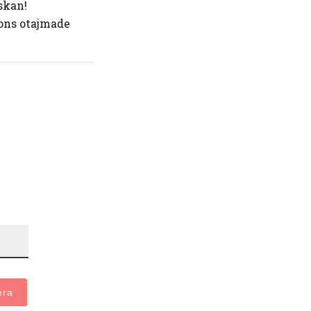
skan!
sons otajmade