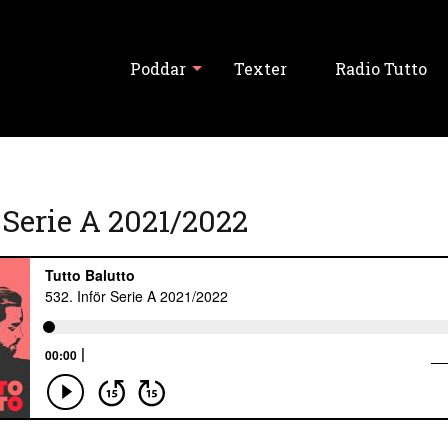
Poddar
Texter
Radio Tutto
Visa alla
r Serie A 2021/2022
Tutto Balutto
Tutski Balutski
Tipslördag
Never Forget