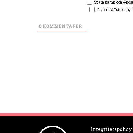
Spara namn och e-pos
Jag vill få Tutto's ny
0
KOMMENTARER
Integritetspolicy