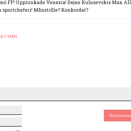
mö FF! Upprunkade Venezia! Dejan Kulusevskis Max All
 sportcheferi! Månstråle? Konkordat?
NLY MAN
Namn*
E-
post*