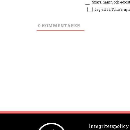
Spara namn och e-pos
Jag vill få Tutto's ny
0
KOMMENTARER
Integritetspolicy