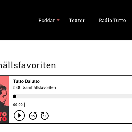
Poddar
Texter
Radio Tutto
Visa alla
ällsfavoriten
Tutto Balutto
Tutski Balutski
Tipslördag
Never Forget