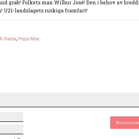
nd grab! Folkets man Wilbur José! Den i behov av bred
! U21-landslagets ruskiga framfart!
,
K-Rauta
Pepsi Max
Namn*
E-
post*