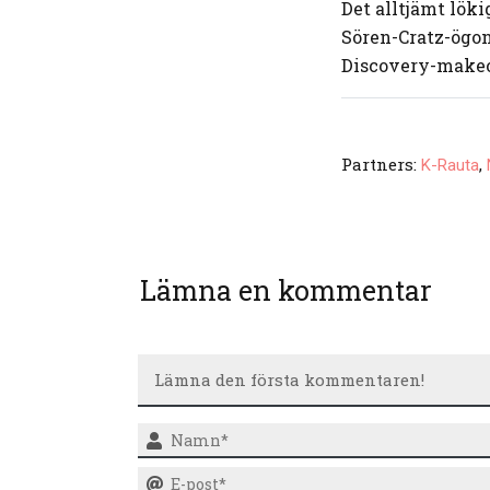
Det alltjämt lök
Sören-Cratz-ögon
Discovery-makeo
Partners:
,
K-Rauta
Lämna en kommentar