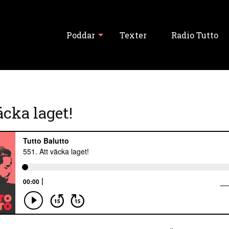
Poddar
Texter
Radio Tutto
Visa alla
äcka laget!
Tutto Balutto
Tutski Balutski
Tipslördag
Never Forget