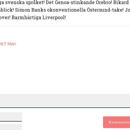
iga svenska språket! Det Genoa-stinkande Örebro! Rikard
blick! Simon Banks okonventionella Östersund-take! J
ver! Barmhärtiga Liverpool!
NLY Man
Namn*
E-