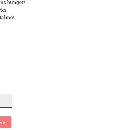
ns hunger!
cks
Malmö!