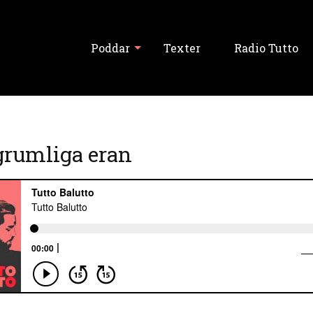
Poddar
Texter
Radio Tutto
Visa alla
grumliga eran
Tutto Balutto
Tutski Balutski
Tipslördag
Never Forget