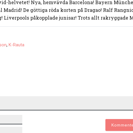
vid-helvetet! Nya, hemvävda Barcelona! Bayern Münche
 Madrid! De göttiga röda korten på Dragao! Ralf Rangni
! Liverpools påkopplade junisar! Trots allt rakryggade 
,
son
K-Rauta
Namn*
E-