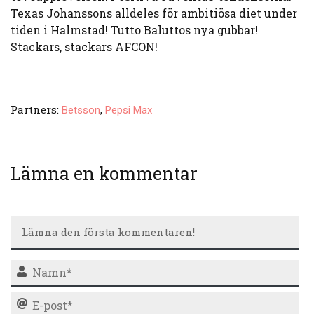
Texas Johanssons alldeles för ambitiösa diet under
tiden i Halmstad! Tutto Baluttos nya gubbar!
Stackars, stackars AFCON!
Partners:
,
Betsson
Pepsi Max
Lämna en kommentar
N
E-
po