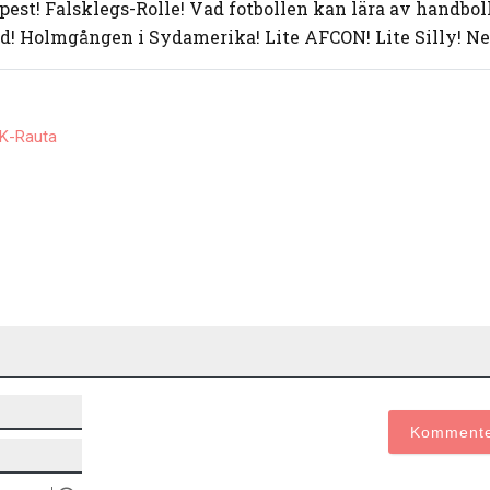
pest! Falsklegs-Rolle! Vad fotbollen kan lära av handbo
! Holmgången i Sydamerika! Lite AFCON! Lite Silly! 
K-Rauta
Namn*
E-
post*