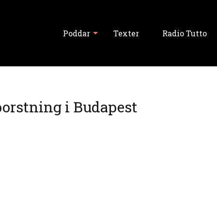
Poddar
Texter
Radio Tutto
Visa alla
borstning i Budapest
Tutto Balutto
Tutski Balutski
Tipslördag
Never Forget