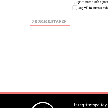
Spara namn och e-pos
Jag vill få Tutto's ny
0
KOMMENTARER
Integritetspolicy