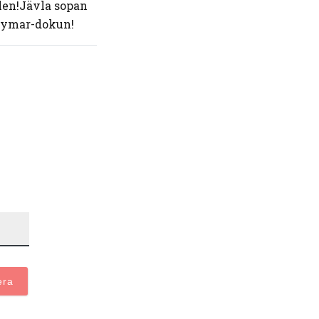
llen!Jävla sopan
Neymar-dokun!