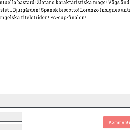
ntuella bastard! Zlatans karaktäristiska mage! Vägs änd
slet i Djurgården! Spansk biscotto! Lorenzo Insignes ant
Engelska titelstriden! FA-cup-finalen!
Namn*
E-