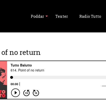
Poddar
Texter
Radio Tutto
Visa alla
 of no return
Tutto Balutto
Tutski Balutski
Tipslördag
Never Forget