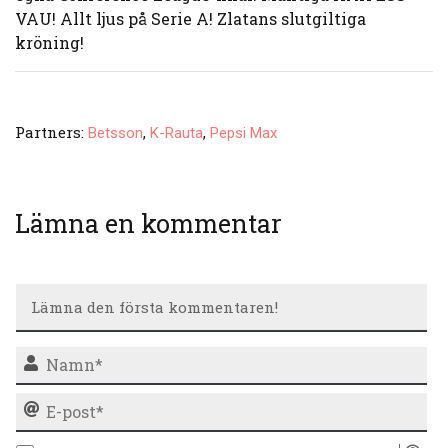
VAU! Allt ljus på Serie A! Zlatans slutgiltiga
kröning!
Partners:
,
,
Betsson
K-Rauta
Pepsi Max
Lämna en kommentar
N
E-
po