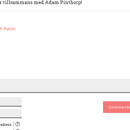
k tillsammans med Adam Pinthorp!
K-Rauta
Namn*
E-
post*
tadress