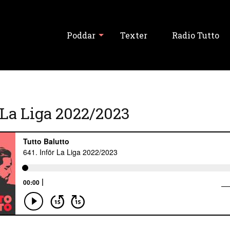
Poddar
Texter
Radio Tutto
Visa alla
r La Liga 2022/2023
Tutto Balutto
Tutski Balutski
Tipslördag
Never Forget