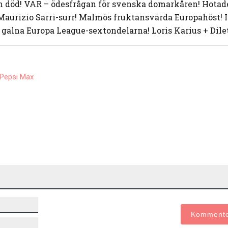
en död! VAR – ödesfrågan för svenska domarkåren! Hotade
Maurizio Sarri-surr! Malmös fruktansvärda Europahöst!
 galna Europa League-sextondelarna! Loris Karius + Dilet
Pepsi Max
Namn*
E-