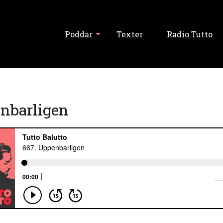
Poddar
Texter
Radio Tutto
Visa alla
enbarligen
Tutto Balutto
Tutski Balutski
Tipslördag
Never Forget