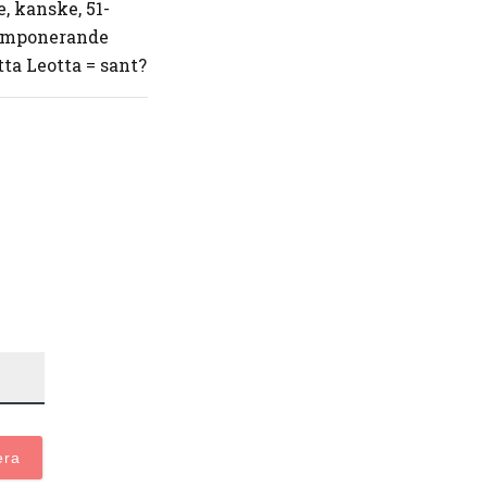
, kanske, 51-
 Imponerande
ta Leotta = sant?