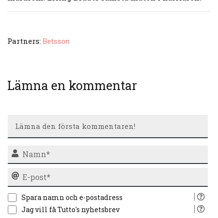
Partners:
Betsson
Lämna en kommentar
N
E-
po
Spara namn och e-postadress
Jag vill få Tutto's nyhetsbrev